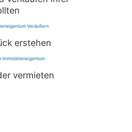
llten
lieneigentum Veräußern
ück erstehen
n Immobilieneigentum
der vermieten
n