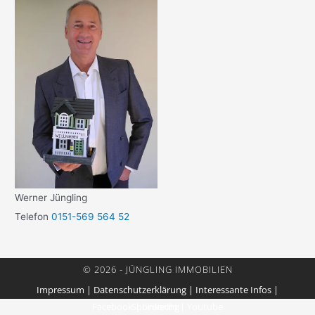
Werner Jüngling
Telefon
0151-569 564 52
© 2026 - JÜNGLING IMMOBILIEN
Impressum
|
Datenschutzerklärung
|
Interessante Infos
|
Facebook
Sponsoring
|
Linkedin
|
Youtube